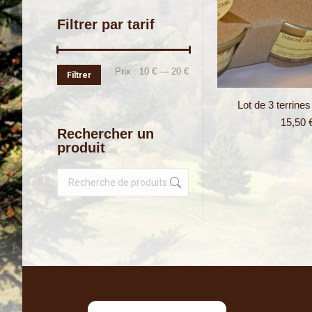
Filtrer par tarif
Prix
Prix
Prix :
10 €
—
20 €
Filtrer
min
max
Lot de 3 terrine
15,50
Rechercher un
produit