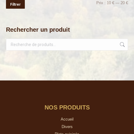
Pri
Pri
Prix :
10 €
—
20 €
Filtrer
min
ma
Rechercher un produit
NOS PRODUITS
Accueil
Divers