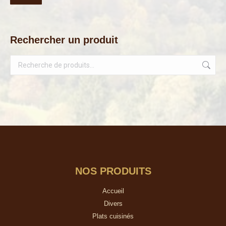
min
ma
Rechercher un produit
NOS PRODUITS
Accueil
Divers
Plats cuisinés